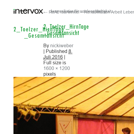
← ReAL Isarwinkel – Rehabilitation Arbeit Lebe
kommunikation für soziale nachhaltigkeit
2_Toelzer_HirnTage
2_Toelzer_HirnTage
_Gesamtansicht
_Gesamtansicht
By
nickiweber
| Published
8.
Juli 2016
|
Full size is
1600 × 1200
pixels