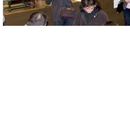
kommunikation für soziale nachhaltigkeit
identität
intervox kommuniziert für Sozial
oder operativ, als Dienstleisterin
Agentur arbeitet mit einem groß
Medienkontakten und Projektpartn
inhabergeführten Kommunikatio
Gegründet 1966 in München.
intervox – die Zwischenstimme.