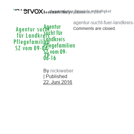
← Case Study: „Eltern auf Zeit“
kommunikation für soziale nachhaltigkeit
Bookmark the
permalink
.
agentur-sucht-fuer-landkrei
Agentur
Comments are closed.
Agentur sucht
sucht für
für Landkreis
Landkreis
Pflegefamilien
Pflegefamilien
SZ vom 09-06-
SZ vom 09-
16
06-16
By
nickiweber
| Published
22. Juni 2016