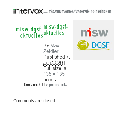
← DGSF Tagung 2017
kommunikation für soziale nachhaltigkeit
misw-dgsf-
misw-dgsf-
aktuelles
aktuelles
By
Max
Zeidler
|
Published
7.
Juli 2020
|
Full size is
135 × 135
pixels
Bookmark the
permalink
.
Comments are closed.