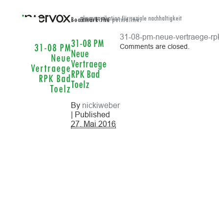
← BAG RPK
kommunikation für soziale nachhaltigkeit
Bookmark the
permalink
.
31-08-pm-neue-vertraege-rp
31-08 PM
Comments are closed.
31-08 PM
Neue
Neue
Vertraege
Vertraege
RPK Bad
RPK Bad
Toelz
Toelz
By
nickiweber
| Published
27. Mai 2016