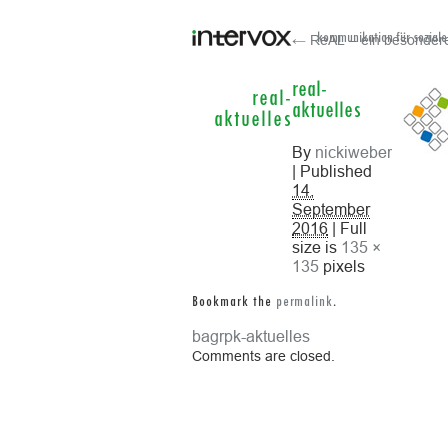
← ReAL – ein besondere
kommunikation für soziale
real-
real-
aktuelles
aktuelles
By
nickiweber
| Published
14.
September
2016
| Full
size is
135 ×
135
pixels
Bookmark the
permalink
.
bagrpk-aktuelles
Comments are closed.