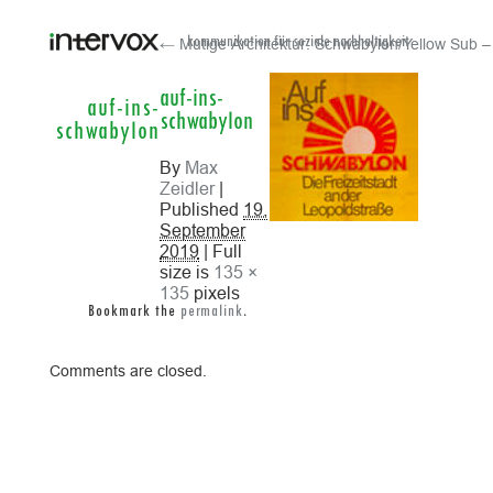
← Mutige Architektur: Schwabylon/Yellow Sub – 
kommunikation für soziale nachhaltigkeit
auf-ins-
auf-ins-
schwabylon
schwabylon
By
Max
Zeidler
|
Published
19.
September
2019
| Full
size is
135 ×
135
pixels
Bookmark the
permalink
.
Comments are closed.