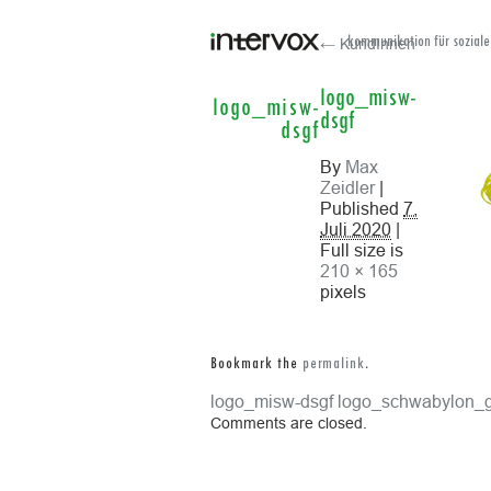
← KundInnen
kommunikation für soziale
logo_misw-
logo_misw-
dsgf
dsgf
By
Max
Zeidler
|
Published
7.
Juli 2020
|
Full size is
210 × 165
pixels
Bookmark the
permalink
.
logo_misw-dsgf
logo_schwabylon_
Comments are closed.