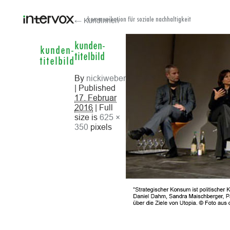
← KundInnen
kommunikation für soziale nachhaltigkeit
kunden-
kunden-
titelbild
titelbild
By
nickiweber
| Published
17. Februar
2016
| Full
size is
625 ×
350
pixels