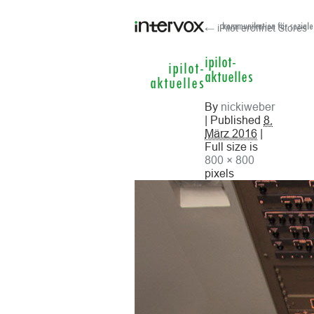
← iPilot eröffnet Stores
kommunikation für soziale
ipilot-
ipilot-
aktuelles
aktuelles
By
nickiweber
| Published
8.
März 2016
|
Full size is
800 × 800
pixels