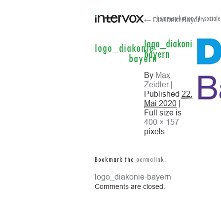
← Diakonie Bayern
kommunikation für soziale
logo_diakonie-
logo_diakonie-
bayern
bayern
By
Max
Zeidler
|
Published
22.
Mai 2020
|
Full size is
400 × 157
pixels
Bookmark the
permalink
.
logo_diakonie-bayern
Comments are closed.