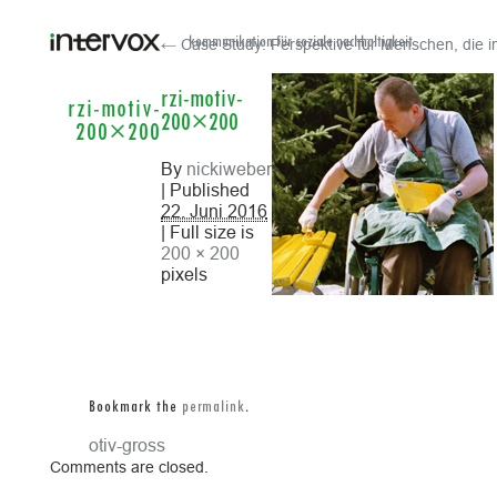
← Case Study: Perspektive für Menschen, die in i
kommunikation für soziale nachhaltigkeit
rzi-motiv-
rzi-motiv-
200×200
200×200
By
nickiweber
| Published
22. Juni 2016
| Full size is
200 × 200
pixels
Bookmark the
permalink
.
rzi-motiv-gross
Comments are closed.