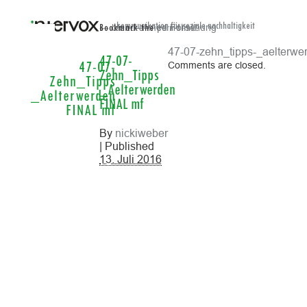
← blend-a-med Forschung
kommunikation für soziale nachhaltigkeit
Bookmark the
permalink
.
47-07-zehn_tipps-_aelterwer
47-07-
Comments are closed.
47-07-
Zehn_Tipps
Zehn_Tipps
_Aelterwerden
_Aelterwerden
FINAL mf
FINAL mf
By
nickiweber
| Published
13. Juli 2016