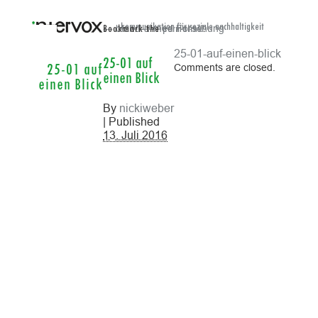
← blend-a-med Forschung
kommunikation für soziale nachhaltigkeit
Bookmark the
permalink
.
25-01-auf-einen-blick
25-01 auf
Comments are closed.
25-01 auf
einen Blick
einen Blick
By
nickiweber
| Published
13. Juli 2016