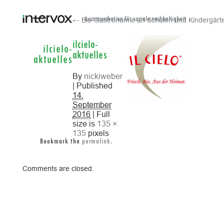
← Bio-Gastronomie an Schulen und Kindergärt
kommunikation für soziale nachhaltigkeit
ilcielo-
ilcielo-
aktuelles
aktuelles
By
nickiweber
| Published
14.
September
2016
| Full
size is
135 ×
135
pixels
Bookmark the
permalink
.
Comments are closed.